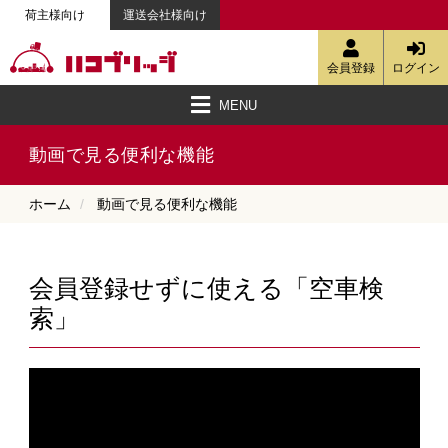
荷主様向け
運送会社様向け
会員登録
ログイン
MENU
ハコブリッジとは
空車検索・簡易見積・定期便の相談
強みと特徴
配送料金
会員登録
資料ダウンロード
ご利用ガイド
動画で見る便利な機能
物流配送コラム
お客様の声
お知らせ
お問い合わせ
ハコJETへ
動画で見る便利な機能
ホーム
動画で見る便利な機能
会員登録せずに使える「空車検
索」