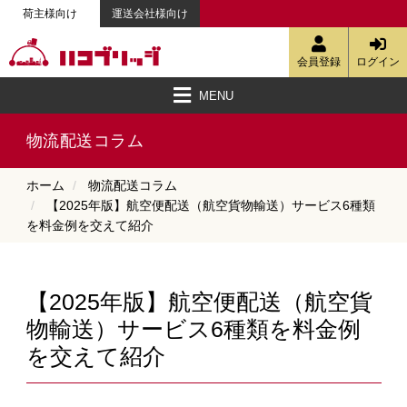
荷主様向け
運送会社様向け
会員登録
ログイン
MENU
ハコブリッジとは
空車検索・簡易見積・定期便の相談
強みと特徴
配送料金
会員登録
資料ダウンロード
ご利用ガイド
動画で見る便利な機能
物流配送コラム
お客様の声
お知らせ
お問い合わせ
ハコJETへ
物流配送コラム
ホーム
物流配送コラム
【2025年版】航空便配送（航空貨物輸送）サービス6種類
を料金例を交えて紹介
【2025年版】航空便配送（航空貨
物輸送）サービス6種類を料金例
を交えて紹介