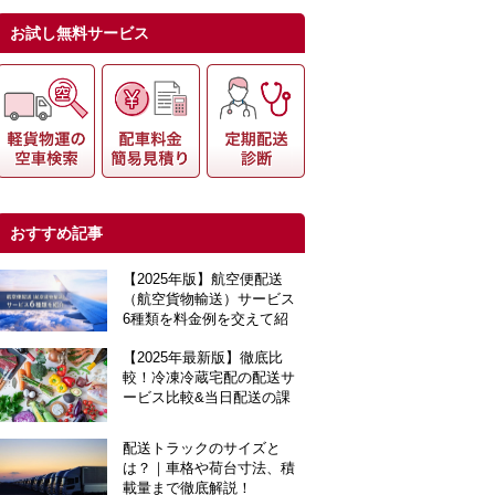
お試し無料サービス
おすすめ記事
【2025年版】航空便配送
（航空貨物輸送）サービス
6種類を料金例を交えて紹
介
【2025年最新版】徹底比
較！冷凍冷蔵宅配の配送サ
ービス比較&当日配送の課
題対策！
配送トラックのサイズと
は？｜車格や荷台寸法、積
載量まで徹底解説！