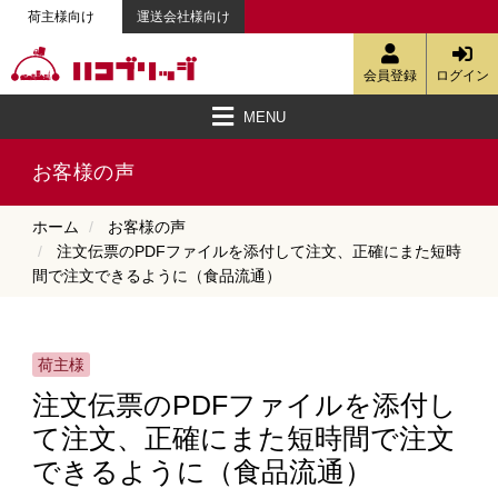
荷主様向け
運送会社様向け
会員登録
ログイン
MENU
ハコブリッジとは
空車検索・簡易見積・定期便の相談
強みと特徴
配送料金
会員登録
資料ダウンロード
ご利用ガイド
動画で見る便利な機能
物流配送コラム
お客様の声
お知らせ
お問い合わせ
ハコJETへ
お客様の声
ホーム
お客様の声
注文伝票のPDFファイルを添付して注文、正確にまた短時
間で注文できるように（食品流通）
荷主様
注文伝票のPDFファイルを添付し
て注文、正確にまた短時間で注文
できるように（食品流通）