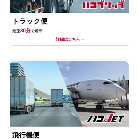
トラック便
30分
最速
で着車
詳細はこちら »
飛行機便