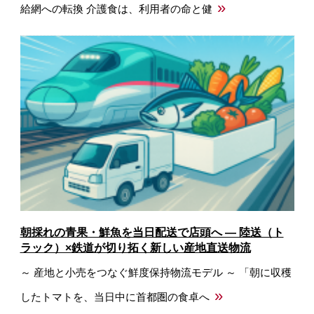
»
給網への転換 介護食は、利用者の命と健
朝採れの青果・鮮魚を当日配送で店頭へ ― 陸送（ト
ラック）×鉄道が切り拓く新しい産地直送物流
～ 産地と小売をつなぐ鮮度保持物流モデル ～ 「朝に収穫
»
したトマトを、当日中に首都圏の食卓へ