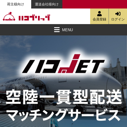
荷主様向け
運送会社様向け
会員登録
ログイン
MENU
ハコブリッジとは
空車検索・簡易見積・定期便の相談
強みと特徴
配送料金
会員登録
資料ダウンロード
ご利用ガイド
動画で見る便利な機能
物流配送コラム
お客様の声
お知らせ
お問い合わせ
ハコJETへ