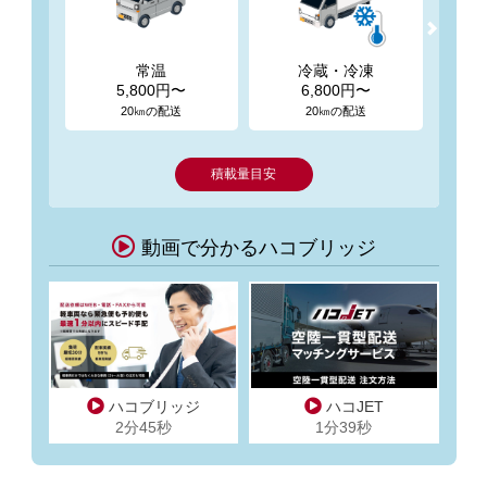
常温
冷蔵・冷凍
5,800円〜
6,800円〜
20㎞の配送
20㎞の配送
積載量目安
動画で分かるハコブリッジ
ハコブリッジ
ハコJET
2分45秒
1分39秒