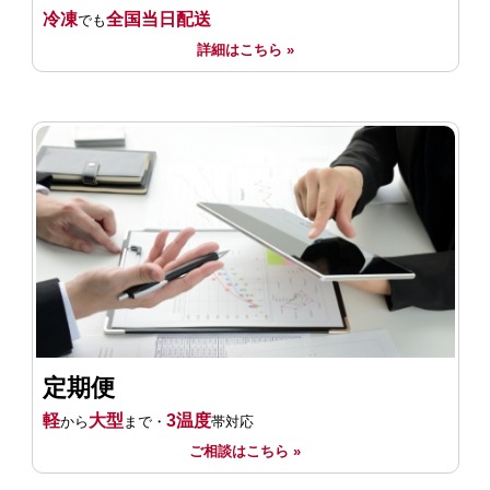
冷凍
全国当日配送
でも
詳細はこちら »
定期便
軽
大型
3温度
から
まで・
帯対応
ご相談はこちら »