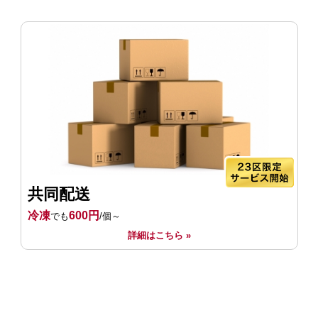
共同配送
冷凍
600円
でも
/個～
詳細はこちら »